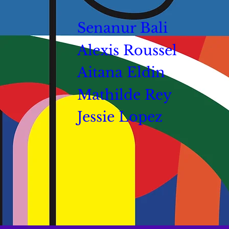
Senanur Bali
Alexis Roussel
Aitana Eldin
Mathilde Rey
Jessie Lopez