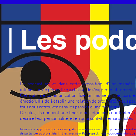
Les pod
Le podcast arrive dans cette exposition, d'une manière
intime, afin de permettre à chacun de s'exprimer librement.
Cet outil de communication fixe un moment, une parole
émotion. Il aide à établir une relation de proximité. Nous po
tous nous retrouver dans les paroles d'une personne.
De plus, ils donnent une liberté aux étudiants qui tentent i
décrire leur personnalité, et en quoi sont-ils remarquables.
Nous vous rappelons que ces enregistrements proviennent de personnes ayant a
de participer au projet
Identité remarquable
. Par respect, nous vous demandons de