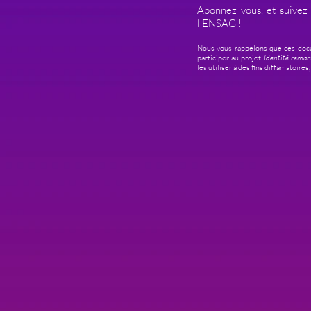
Abonnez vous, et suivez
l'ENSAG !
Nous vous rappelons que ces doc
participer au projet
Identité remar
les utiliser à des fins diffamatoire