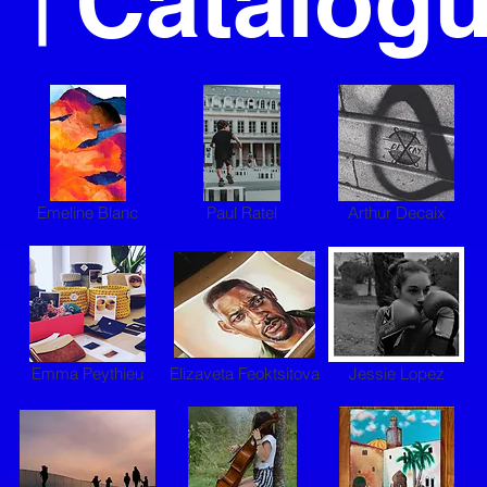
Catalog
Emeline Blanc
Paul Ratel
Arthur Decaix
Emma Peythieu
Elizaveta Feoktsitova
Jessie Lopez